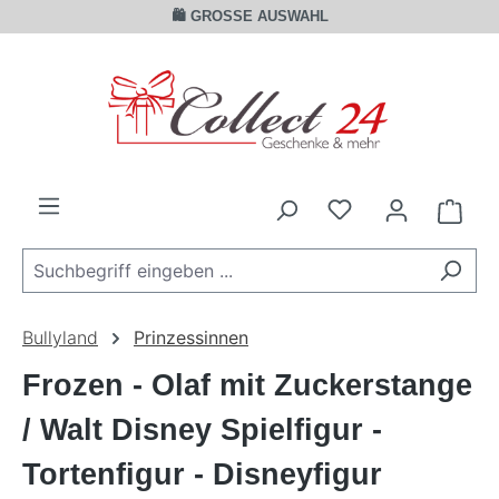
🛍️ GROSSE AUSWAHL
Zum Hauptinhalt springen
Ware
Bullyland
Prinzessinnen
Frozen - Olaf mit Zuckerstange
/ Walt Disney Spielfigur -
Tortenfigur - Disneyfigur