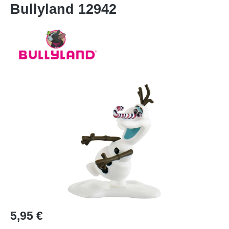
Bullyland 12942
Bildergalerie überspringen
Regulärer Preis:
5,95 €