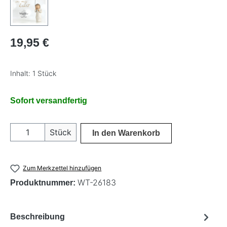
Regulärer Preis:
19,95 €
Inhalt:
1 Stück
Sofort versandfertig
Produkt Anzahl: Gib den gewünschten Wer
Stück
In den Warenkorb
Zum Merkzettel hinzufügen
WT-26183
Produktnummer:
Beschreibung