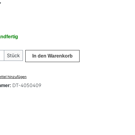
€
ndfertig
 Anzahl: Gib den gewünschten Wert ein 
Stück
In den Warenkorb
ttel hinzufügen
DT-4050409
mmer: