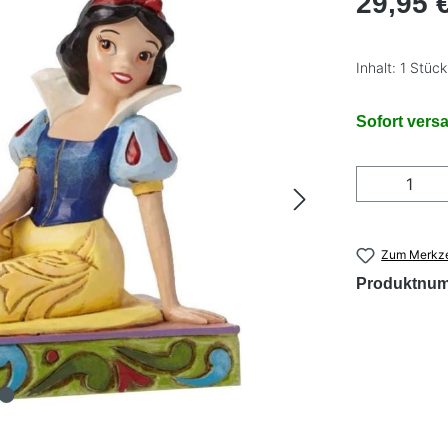
29,95 
Inhalt:
1 Stück
Sofort versa
Produkt
Zum Merkze
Produktnu