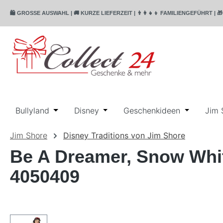
m Hauptinhalt springen
Zur Suche springen
Zur Hauptnavigation springen
🛍️ GROSSE AUSWAHL | 🚚 KURZE LIEFERZEIT | 👨‍👩‍👧‍👦 FAMILIENGEFÜHR
Bullyland
Öffne oder Schließe das Dropdown der Katego
Disney
Öffne oder Schließe das Dropdo
Geschenkideen
Öffne ode
Jim 
Jim Shore
Disney Traditions von Jim Shore
Be A Dreamer, Snow Whit
4050409
Bildergalerie überspringen