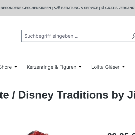
T | 🎁 BESONDERE GESCHENKIDEEN | 📞💬 BERATUNG & SERVICE | 🛒 GRATIS VERSA
rie Bullyland
wn der Kategorie Disney
r Schließe das Dropdown der Kategorie Geschenkideen
Shore
Öffne oder Schließe das Dropdown der Kategorie Ji
Kerzenringe & Figuren
Öffne oder Schließe das
Lolita Gläser
Öffne
e / Disney Traditions by 
Regulärer Pr