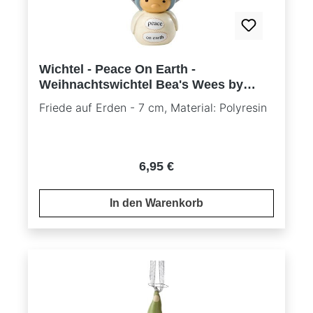
Wichtel - Peace On Earth -
Weihnachtswichtel Bea's Wees by
Natalie Kibbe
Friede auf Erden - 7 cm, Material: Polyresin
Regulärer Preis:
6,95 €
In den Warenkorb