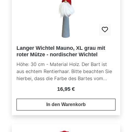
Langer Wichtel Mauno, XL grau mit
roter Mütze - nordischer Wichtel
Höhe: 30 cm - Material Holz. Der Bart ist
aus echtem Rentierhaar. Bitte beachten Sie
hierbei, dass die Farbe des Bartes vom
Originalbild abweichen kann, da es sich um
Regulärer Preis:
16,95 €
ein Naturprodukt handelt.
In den Warenkorb