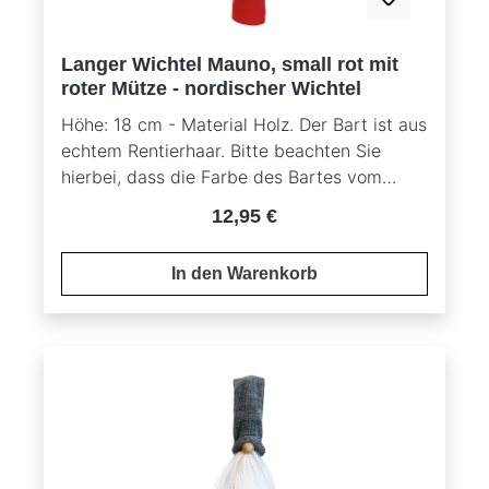
Langer Wichtel Mauno, small rot mit
roter Mütze - nordischer Wichtel
Höhe: 18 cm - Material Holz. Der Bart ist aus
echtem Rentierhaar. Bitte beachten Sie
hierbei, dass die Farbe des Bartes vom
Originalbild abweichen kann, da es sich um
Regulärer Preis:
12,95 €
ein Naturprodukt handelt.
In den Warenkorb