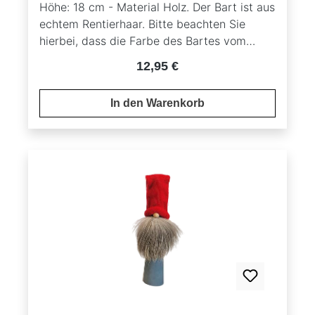
Höhe: 18 cm - Material Holz. Der Bart ist aus
echtem Rentierhaar. Bitte beachten Sie
hierbei, dass die Farbe des Bartes vom
Originalbild abweichen kann, da es sich um
Regulärer Preis:
12,95 €
ein Naturprodukt handelt.
In den Warenkorb