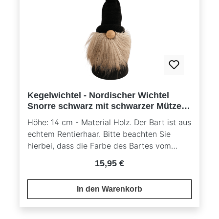
Kegelwichtel - Nordischer Wichtel
Snorre schwarz mit schwarzer Mütze -
nordische Standfigur
Höhe: 14 cm - Material Holz. Der Bart ist aus
echtem Rentierhaar. Bitte beachten Sie
hierbei, dass die Farbe des Bartes vom
Originalbild abweichen kann, da es sich um
Regulärer Preis:
15,95 €
ein Naturprodukt handelt.
In den Warenkorb