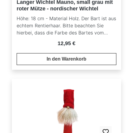
Langer Wichtel Mauno, small grau mit
roter Mütze - nordischer Wichtel
Höhe: 18 cm - Material Holz. Der Bart ist aus
echtem Rentierhaar. Bitte beachten Sie
hierbei, dass die Farbe des Bartes vom
Originalbild abweichen kann, da es sich um
Regulärer Preis:
12,95 €
ein Naturprodukt handelt.
In den Warenkorb