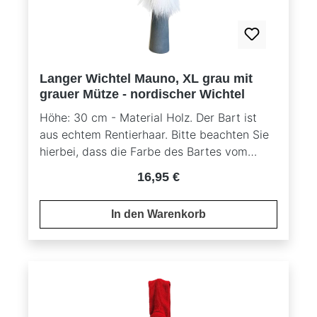
Langer Wichtel Mauno, XL grau mit
grauer Mütze - nordischer Wichtel
Höhe: 30 cm - Material Holz. Der Bart ist
aus echtem Rentierhaar. Bitte beachten Sie
hierbei, dass die Farbe des Bartes vom
Originalbild abweichen kann, da es sich um
Regulärer Preis:
16,95 €
ein Naturprodukt handelt.
In den Warenkorb