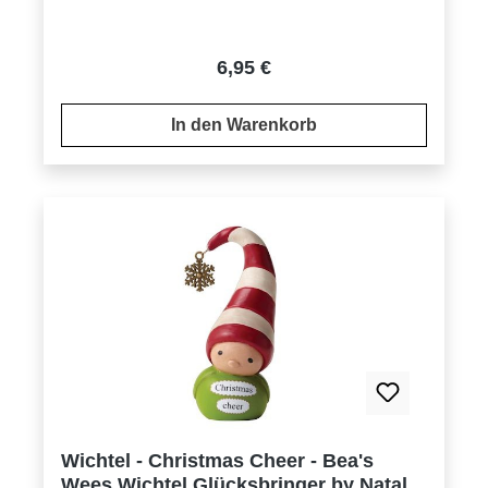
Regulärer Preis:
6,95 €
In den Warenkorb
Wichtel - Christmas Cheer - Bea's
Wees Wichtel Glücksbringer by Natalie