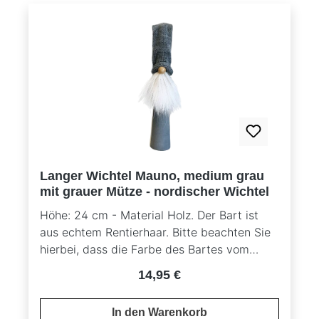
Langer Wichtel Mauno, medium grau
mit grauer Mütze - nordischer Wichtel
Höhe: 24 cm - Material Holz. Der Bart ist
aus echtem Rentierhaar. Bitte beachten Sie
hierbei, dass die Farbe des Bartes vom
Originalbild abweichen kann, da es sich um
Regulärer Preis:
14,95 €
ein Naturprodukt handelt.
In den Warenkorb