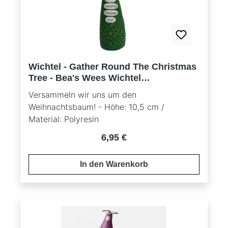
Wichtel - Gather Round The Christmas
Tree - Bea's Wees Wichtel
Glücksbringer by Natalie Kibbe
Versammeln wir uns um den
Weihnachtsbaum! - Höhe: 10,5 cm /
Material: Polyresin
Regulärer Preis:
6,95 €
In den Warenkorb