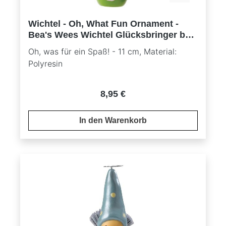
Wichtel - Oh, What Fun Ornament -
Bea's Wees Wichtel Glücksbringer by
Natalie Kibbe
Oh, was für ein Spaß! - 11 cm, Material:
Polyresin
Regulärer Preis:
8,95 €
In den Warenkorb