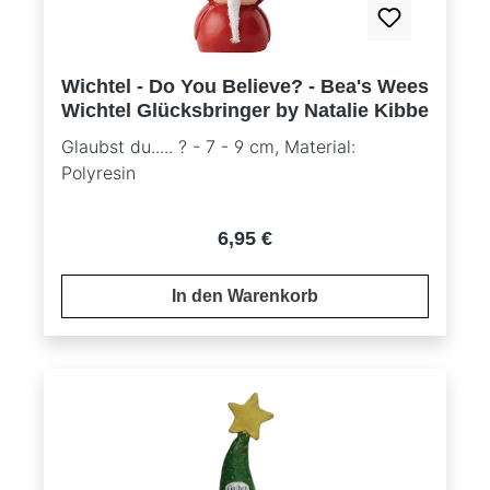
Wichtel - Do You Believe? - Bea's Wees
Wichtel Glücksbringer by Natalie Kibbe
Glaubst du..... ? - 7 - 9 cm, Material:
Polyresin
Regulärer Preis:
6,95 €
In den Warenkorb