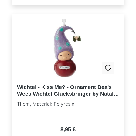
Wichtel - Kiss Me? - Ornament Bea's
Wees Wichtel Glücksbringer by Natalie
Kibbe
11 cm, Material: Polyresin
Regulärer Preis:
8,95 €