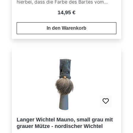
hierbei, dass die Farbe des Bartes vom
Originalbild abweichen kann, da es sich um
Regulärer Preis:
14,95 €
ein Naturprodukt handelt.
In den Warenkorb
Langer Wichtel Mauno, small grau mit
grauer Mütze - nordischer Wichtel