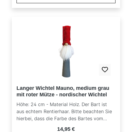
Langer Wichtel Mauno, medium grau
mit roter Mütze - nordischer Wichtel
Höhe: 24 cm - Material Holz. Der Bart ist
aus echtem Rentierhaar. Bitte beachten Sie
hierbei, dass die Farbe des Bartes vom
Originalbild abweichen kann, da es sich um
Regulärer Preis:
14,95 €