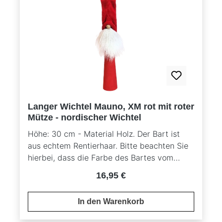
Langer Wichtel Mauno, XM rot mit roter
Mütze - nordischer Wichtel
Höhe: 30 cm - Material Holz. Der Bart ist
aus echtem Rentierhaar. Bitte beachten Sie
hierbei, dass die Farbe des Bartes vom
Originalbild abweichen kann, da es sich um
Regulärer Preis:
16,95 €
ein Naturprodukt handelt.
In den Warenkorb