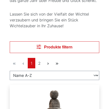
das ganze Jahr über Freude und Glück schenkt.
Lassen Sie sich von der Vielfalt der Wichtel
verzaubern und bringen Sie ein Stück
Wichtelzauber in Ihr Zuhause!
Produkte filtern
Seite
Seite
1
2