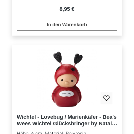
Regulärer Preis:
8,95 €
In den Warenkorb
Wichtel - Lovebug / Marienkäfer - Bea's
Wees Wichtel Glücksbringer by Natalie
Kibbe
Höhe: 6 cm, Material: Polyresin