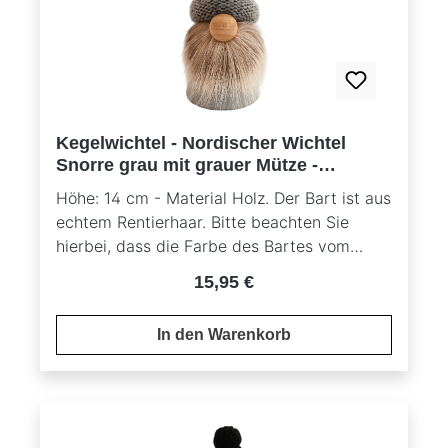
Kegelwichtel - Nordischer Wichtel
Snorre grau mit grauer Mütze -
nordische Standfigur
Höhe: 14 cm - Material Holz. Der Bart ist aus
echtem Rentierhaar. Bitte beachten Sie
hierbei, dass die Farbe des Bartes vom
Originalbild abweichen kann, da es sich um
Regulärer Preis:
15,95 €
ein Naturprodukt handelt.
In den Warenkorb