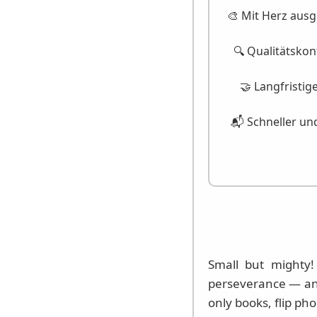
🎨 Mit Herz ausg
🔍 Qualitätskon
🤝 Langfristig
📬 Schneller un
Small but mighty!
perseverance — and
only books, flip pho