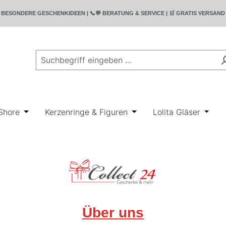
T | 🎁 BESONDERE GESCHENKIDEEN | 📞💬 BERATUNG & SERVICE | 🛒 GRATIS VERSA
rie Bullyland
wn der Kategorie Disney
r Schließe das Dropdown der Kategorie Geschenkideen
Shore
Öffne oder Schließe das Dropdown der Kategorie Ji
Kerzenringe & Figuren
Öffne oder Schließe das
Lolita Gläser
Öffne
Über uns