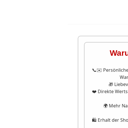
Waru
📞✉️ Persönliche
War
🎁 Liebev
❤️ Direkte Wert
🌍 Mehr Nac
🛍️ Erhalt der Sho