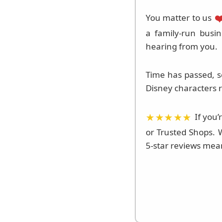
❤
You matter to us
a family-run busi
hearing from you.
Time has passed, s
Disney characters 
★★★★★
If you’
or Trusted Shops.
5-star reviews mean