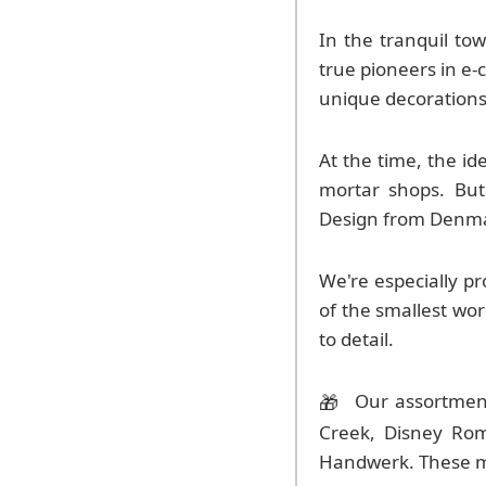
In the tranquil to
true pioneers in e-
unique decorations,
At the time, the id
mortar shops. But
Design from Denmar
We're especially p
of the smallest wor
to detail.
Our assortment 
🎁
Creek, Disney Rome
Handwerk. These ma