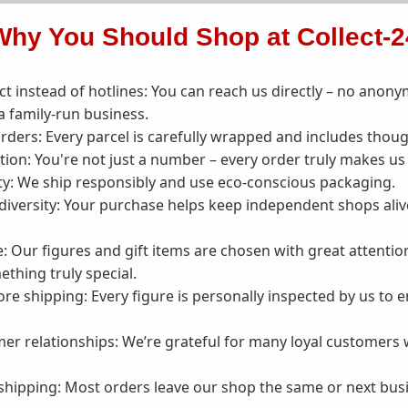
Why You Should Shop at Collect-2
t instead of hotlines:
You can reach us directly – no anony
a family-run business.
rders:
Every parcel is carefully wrapped and includes thoug
tion:
You're not just a number – every order truly makes us
ty:
We ship responsibly and use eco-conscious packaging.
iversity:
Your purchase helps keep independent shops alive 
e:
Our figures and gift items are chosen with great attention
thing truly special.
ore shipping:
Every figure is personally inspected by us to 
er relationships:
We’re grateful for many loyal customers 
 shipping:
Most orders leave our shop the same or next busi