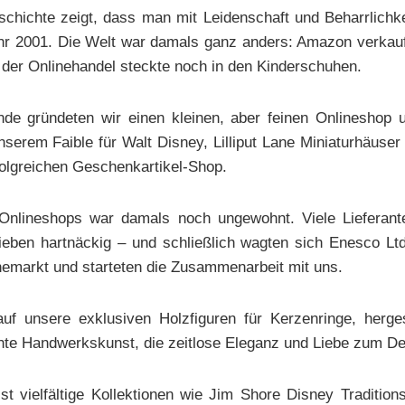
eschichte zeigt, dass man mit Leidenschaft und Beharrlichk
hr 2001. Die Welt war damals ganz anders: Amazon verkau
 der Onlinehandel steckte noch in den Kinderschuhen.
de gründeten wir einen kleinen, aber feinen Onlineshop u
serem Faible für Walt Disney, Lilliput Lane Miniaturhäuser
folgreichen Geschenkartikel-Shop.
Onlineshops war damals noch ungewohnt. Viele Lieferant
ieben hartnäckig – und schließlich wagten sich Enesco L
emarkt und starteten die Zusammenarbeit mit uns.
uf unsere exklusiven Holzfiguren für Kerzenringe, hergest
te Handwerkskunst, die zeitlose Eleganz und Liebe zum Deta
t vielfältige Kollektionen wie Jim Shore Disney Traditio