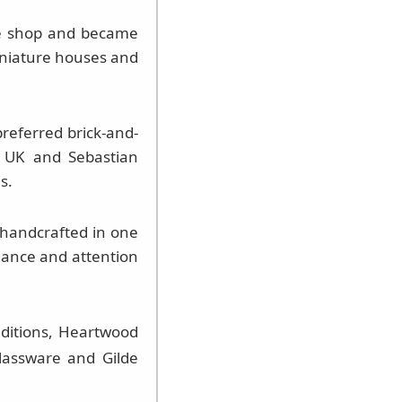
ine shop and became
miniature houses and
preferred brick-and-
. UK and Sebastian
s.
 handcrafted in one
egance and attention
aditions, Heartwood
Glassware and Gilde