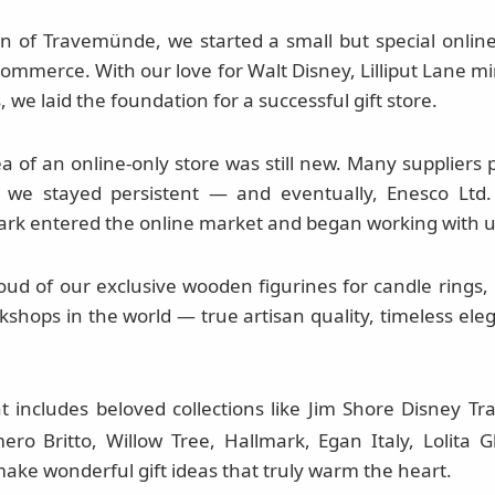
wn of Travemünde, we started a small but special onl
commerce. With our love for Walt Disney, Lilliput Lane 
 we laid the foundation for a successful gift store.
ea of an online-only store was still new. Many suppliers 
 we stayed persistent — and eventually, Enesco Ltd
k entered the online market and began working with u
roud of our exclusive wooden figurines for candle rings,
kshops in the world — true artisan quality, timeless el
includes beloved collections like Jim Shore Disney Tr
ro Britto, Willow Tree, Hallmark, Egan Italy, Lolita 
ke wonderful gift ideas that truly warm the heart.