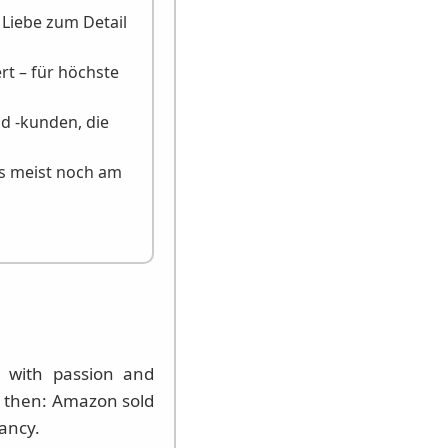
Liebe zum Detail
ert – für höchste
d -kunden, die
us meist noch am
d with passion and
k then: Amazon sold
fancy.