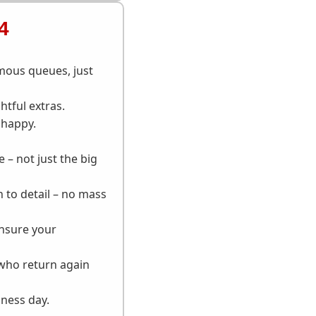
4
mous queues, just
htful extras.
 happy.
– not just the big
 to detail – no mass
ensure your
who return again
ness day.