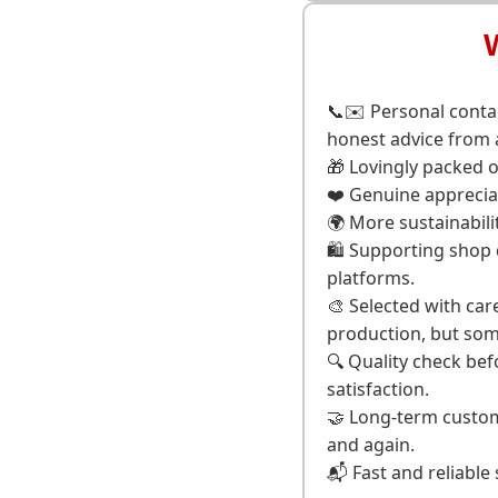
📞✉️ Personal contac
honest advice from 
🎁 Lovingly packed o
❤️ Genuine apprecia
🌍 More sustainabili
🛍️ Supporting shop d
platforms.
🎨 Selected with car
production, but some
🔍 Quality check bef
satisfaction.
🤝 Long-term custom
and again.
📬 Fast and reliable