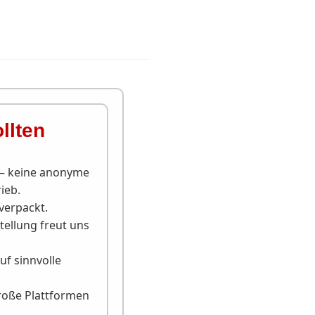
llten
t – keine anonyme
ieb.
verpackt.
ellung freut uns
f sinnvolle
große Plattformen