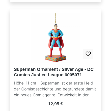
Superman Ornament / Silver Age - DC
Comics Justice League 6005071
Höhe: 11 cm - Superman ist der erste Held
der Comisgeschichte und begründete damit
ein neues Comicgenre. Entwickelt in den
1930er Jahren von den US-Amerikanern
Regulärer Preis:
12,95 €
Jerry Siegel und Joe Shuster, gehört