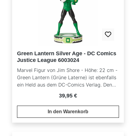
Scott, Hal Jordan, Guy Gardner, John
Stewart und Kyle Rayner. Hier geht es zu
einem Video mit 360° Ansichten der Figuren
Green Lantern Silver Age - DC Comics
Justice League 6003024
Marvel Figur von Jim Shore - Höhe: 22 cm -
Green Lantern (Grüne Laterne) ist ebenfalls
ein Held aus dem DC-Comics Verlag. Den
ersten Comic erschufen der Autor Bill Finger
Regulärer Preis:
39,95 €
und der Zeichner Martin Nodell. Green
Lantern tauchte das erste Mal 1940 in einem
In den Warenkorb
All-American Comic (Nr. 16) auf. Green
Lantern beziehen ihre Kraft aus einer
hochentwickelten außerirdischen
Technologie in Ringform. Hiermit können