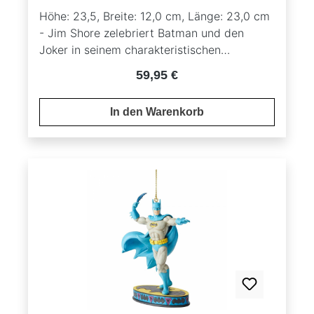
Höhe: 23,5, Breite: 12,0 cm, Länge: 23,0 cm
- Jim Shore zelebriert Batman und den
Joker in seinem charakteristischen
Holzschnitzer-Look und dem Volkskunst-
Regulärer Preis:
59,95 €
Styling. Mit Sicherheit ist diese Figur ein
über Generationen hinweg geschätztes
In den Warenkorb
Geschenk. Material: Kunstharz