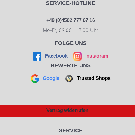
SERVICE-HOTLINE
wo sich auch ein Purpurstrahl befindet, der
tödliche Wunden heilen kann. Sie ist schnell
und stark und ihre Ausrüstung besteht das
+49 (0)4502 777 67 16
dem Goldenen Lasso der Wahrheit sowie
Mo-Fr, 09:00 - 17:00 Uhr
aus silbernen Armbändern, mit denen sie
Kugeln abfangen kann. Ihr Stirnreif ist
FOLGE UNS
ebenfalls eine Waffe und sie besitzt einen
unsichtbaren Jet.
Facebook
Instagram
BEWERTE UNS
Google
Trusted Shops
Vertrag widerrufen
SERVICE