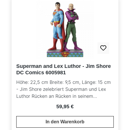
Green Lantern alles materialisieren, was sie
sich vorstellen. . Es gab mehrere Green
Lanterns, darunter Alan Scott, Hal Jordan,
Guy Gardner, John Stewart und Kyle Rayner.
Hier geht es zu einem Video mit 360°
Ansichten der Figuren
Superman and Lex Luthor - Jim Shore
DC Comics 6005981
Höhe: 22,5 cm Breite: 9,5 cm, Länge: 15 cm
- Jim Shore zelebriert Superman und Lex
Luthor Rücken an Rücken in seinem
charakteristischen Holzschnitzer-Look und
Regulärer Preis:
59,95 €
dem Volkskunst-Styling. Mit Sicherheit ist
diese Figur ein über Generationen hinweg
In den Warenkorb
geschätztes Geschenk. Material: Kunstharz