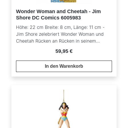
Wonder Woman and Cheetah - Jim
Shore DC Comics 6005983
Höhe: 22 cm Breite: 8 cm, Länge: 11 cm -
Jim Shore zelebriert Wonder Woman und
Cheetah Rücken an Rücken in seinem
charakteristischen Holzschnitzer-Look und
Regulärer Preis:
59,95 €
dem Volkskunst-Styling. Mit Sicherheit ist
diese Figur ein über Generationen hinweg
In den Warenkorb
geschätztes Geschenk. Material: Kunstharz