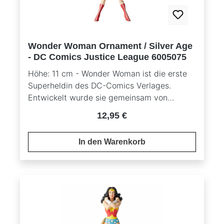
Wonder Woman Ornament / Silver Age
- DC Comics Justice League 6005075
Höhe: 11 cm - Wonder Woman ist die erste
Superheldin des DC-Comics Verlages.
Entwickelt wurde sie gemeinsam von
William Moulton Marston und seiner Frau
Regulärer Preis:
12,95 €
Elizabeth Holloway Marston und tauchte
erstmals 1941 in einem Comic auf. Wonder
In den Warenkorb
Woman ist die Amazonenprinzessin Diana
Prince. Sie wird von ihrer Mutter aus Ton
geschaffen und von griechischen Göttern
belebt. Beide leben auf der Amazoneninsel
Themyscira, wo sich auch ein Purpurstrahl
befindet, der tödliche Wunden heilen kann.
Sie ist schnell und stark und ihre Ausrüstung