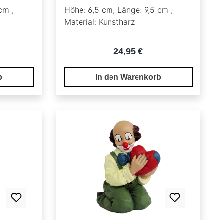
Gilde Clowns 35621
cm ,
Höhe: 6,5 cm, Länge: 9,5 cm ,
Material: Kunstharz
reis:
Regulärer Preis:
24,95 €
b
In den Warenkorb