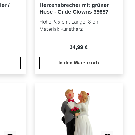
er /
Herzensbrecher mit grüner
Hose - Gilde Clowns 35657
Höhe: 9,5 cm, Länge: 8 cm -
Material: Kunstharz
reis:
Regulärer Preis:
34,99 €
In den Warenkorb