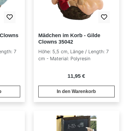
 Clowns
Mädchen im Korb - Gilde
Clowns 35042
ength: 7
Höhe: 5,5 cm, Länge / Length: 7
cm - Material: Polyresin
reis:
Regulärer Preis:
11,95 €
b
In den Warenkorb