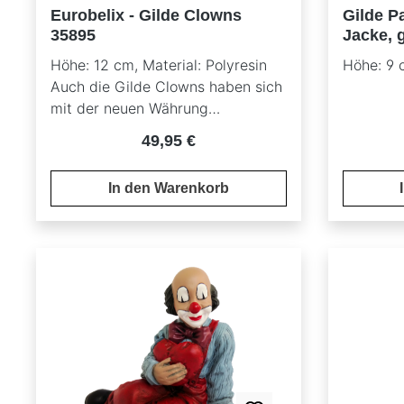
Eurobelix - Gilde Clowns
Gilde P
35895
Jacke, 
35258
Höhe: 12 cm, Material: Polyresin
Höhe: 9 
Auch die Gilde Clowns haben sich
mit der neuen Währung
beschäftigt und heraus kam diese
Regulärer Preis:
49,95 €
Neuheit, der Eurobelix. Als
Besonderheit ist diese Figur mit
In den Warenkorb
einem Bodenstempel -
Sonderfigur zur europäischen
Währungsunion Eurobelix -
versehen.