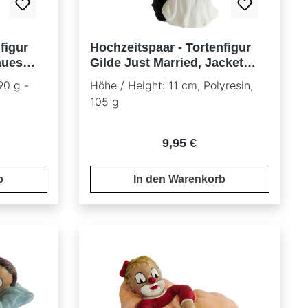
figur
Hochzeitspaar - Tortenfigur
aues
Gilde Just Married, Jacket
grau
90 g -
Höhe / Height: 11 cm, Polyresin,
105 g
reis:
Regulärer Preis:
9,95 €
b
In den Warenkorb