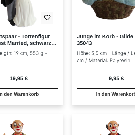
tspaar - Tortenfigur
Junge im Korb - Gilde
ust Married, schwarzes
35043
eigth: 19 cm, 553 g -
Höhe: 5,5 cm - Länge / L
cm / Material: Polyresin
Regulärer Preis:
Regulärer P
19,95 €
9,95 €
In den Warenkorb
In den Warenkor