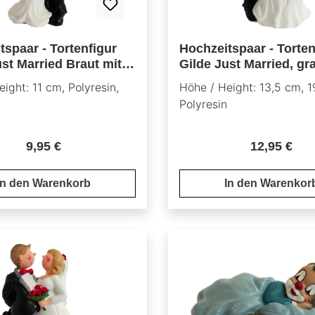
tspaar - Tortenfigur
Hochzeitspaar - Torten
ust Married Braut mit
Gilde Just Married, gr
Jacket
ight: 11 cm, Polyresin,
Höhe / Height: 13,5 cm, 1
Polyresin
Regulärer Preis:
Regulärer P
9,95 €
12,95 €
In den Warenkorb
In den Warenkor