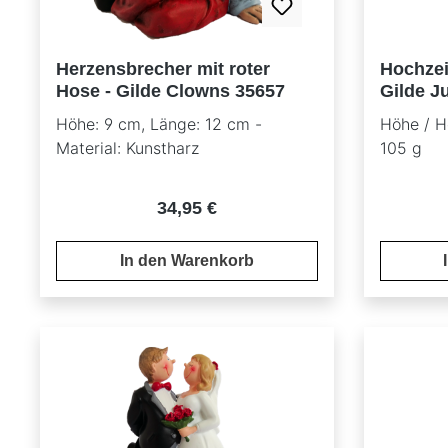
Herzensbrecher mit roter
Hochzei
Hose - Gilde Clowns 35657
Gilde J
Zopf
Höhe: 9 cm, Länge: 12 cm -
Höhe / He
Material: Kunstharz
105 g
Regulärer Preis:
34,95 €
In den Warenkorb