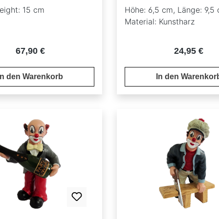
Gilde Clowns 35621
eight: 15 cm
Höhe: 6,5 cm, Länge: 9,5 
Material: Kunstharz
Regulärer Preis:
Regulärer P
67,90 €
24,95 €
In den Warenkorb
In den Warenkor