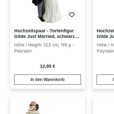
Hochzeitspaar - Tortenfigur
Hochzei
Gilde Just Married, schwarzes
Gilde J
Jacket
Jacket
Höhe / Heigth: 13,5 cm, 190 g -
Höhe / H
Polyresin
Polyresin
Regulärer Preis:
12,95 €
In den Warenkorb