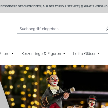
T | 🎁 BESONDERE GESCHENKIDEEN | 📞💬 BERATUNG & SERVICE | 🛒 GRATIS VERSA
rie Bullyland
wn der Kategorie Disney
r Schließe das Dropdown der Kategorie Geschenkideen
Shore
Öffne oder Schließe das Dropdown der Kategorie Ji
Kerzenringe & Figuren
Öffne oder Schließe das
Lolita Gläser
Öffne