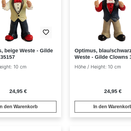
, beige Weste - Gilde
Optimus, blau/schwar
 35157
Weste - Gilde Clowns 
Gilde Clown
eight: 10 cm
Höhe / Height: 10 cm
Regulärer Preis:
Regulärer P
24,95 €
24,95 €
In den Warenkorb
In den Warenkor