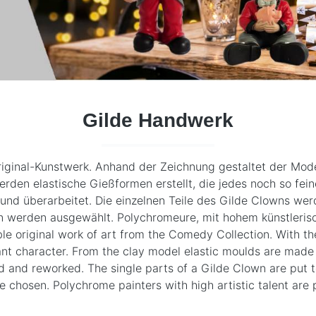
Gilde Handwerk
ginal-Kunstwerk. Anhand der Zeichnung gestaltet der Modell
erden elastische Gießformen erstellt, die jedes noch so f
und überarbeitet. Die einzelnen Teile des Gilde Clowns we
 werden ausgewählt. Polychromeure, mit hohem künstlerisc
 original work of art from the Comedy Collection. With the
ant character. From the clay model elastic moulds are made
d and reworked. The single parts of a Gilde Clown are put t
e chosen. Polychrome painters with high artistic talent are 