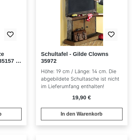
ze
Schultafel - Gilde Clowns
35157 -
35972
Höhe: 19 cm / Länge: 14 cm. Die
abgebildete Schultasche ist nicht
im Lieferumfang enthalten!
reis:
Regulärer Preis:
19,90 €
b
In den Warenkorb