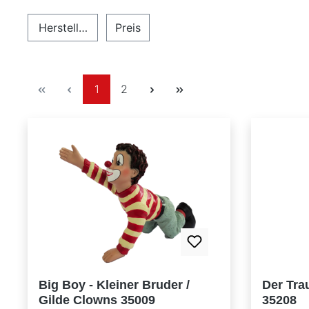
Hersteller
Preis
Seite
Seite
1
2
Big Boy - Kleiner Bruder /
Der Trau
Gilde Clowns 35009
35208