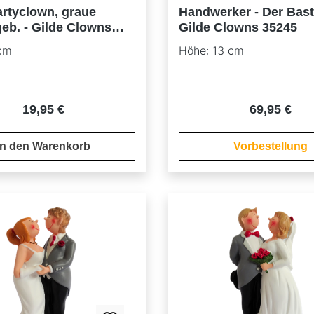
artyclown, graue
Handwerker - Der Bastl
geb. - Gilde Clowns
Gilde Clowns 35245
cm
Höhe: 13 cm
Regulärer Preis:
Regulärer P
19,95 €
69,95 €
In den Warenkorb
Vorbestellung