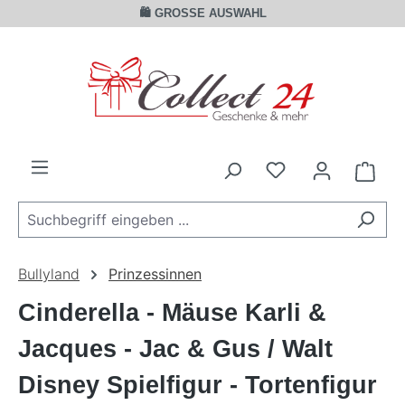
🛍️ GROSSE AUSWAHL
Zum Hauptinhalt springen
Ware
Bullyland
Prinzessinnen
Cinderella - Mäuse Karli &
Jacques - Jac & Gus / Walt
Disney Spielfigur - Tortenfigur