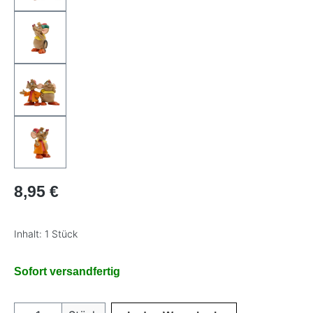
Regulärer Preis:
8,95 €
Inhalt:
1 Stück
Sofort versandfertig
Produkt Anzahl: Gib den gewünschten Wer