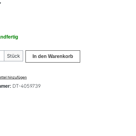
€
ndfertig
 Anzahl: Gib den gewünschten Wert ein 
Stück
In den Warenkorb
ttel hinzufügen
DT-4059739
mmer: