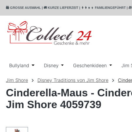
m Hauptinhalt springen
Zur Suche springen
Zur Hauptnavigation springen
🛍️ GROSSE AUSWAHL | 🚚 KURZE LIEFERZEIT | 👨‍👩‍👧‍👦 FAMILIENGEFÜHR
Bullyland
Öffne oder Schließe das Dropdown der Katego
Disney
Öffne oder Schließe das Dropdo
Geschenkideen
Öffne ode
Jim 
Jim Shore
Disney Traditions von Jim Shore
Cinder
Cinderella-Maus - Cindere
Jim Shore 4059739
Bildergalerie überspringen