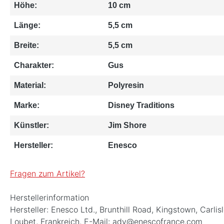
Höhe:
10 cm
Länge:
5,5 cm
Breite:
5,5 cm
Charakter:
Gus
Material:
Polyresin
Marke:
Disney Traditions
Künstler:
Jim Shore
Hersteller:
Enesco
Fragen zum Artikel?
Herstellerinformation
Hersteller: Enesco Ltd., Brunthill Road, Kingstown, Ca
Loubet, Frankreich, E-Mail: adv@enescofrance.com