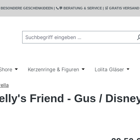
T | 🎁 BESONDERE GESCHENKIDEEN | 📞💬 BERATUNG & SERVICE | 🛒 GRATIS VERSA
rie Bullyland
wn der Kategorie Disney
r Schließe das Dropdown der Kategorie Geschenkideen
Shore
Öffne oder Schließe das Dropdown der Kategorie Ji
Kerzenringe & Figuren
Öffne oder Schließe das
Lolita Gläser
Öffne
ella
lly's Friend - Gus / Disne
Regulärer Pr