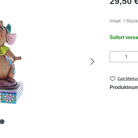
29,50 
Inhalt:
1 Stück
Sofort versa
Produkt
Zum Merkze
Produktnu