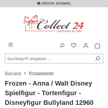
🛍️ GROSSE AUSWAHL
Zum Hauptinhalt springen
Ware
Bullyland
Prinzessinnen
Frozen - Anna / Walt Disney
Spielfigur - Tortenfigur -
Disneyfigur Bullyland 12960