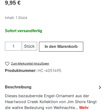
Regulärer Preis:
9,95 €
Inhalt:
1 Stück
Sofort versandfertig
Produkt Anzahl: Gib den gewünschten Wer
Stück
In den Warenkorb
Zum Merkzettel hinzufügen
HC-4051495
Produktnummer:
Beschreibung
Dieses bezaubernde Engel-Ornament aus der
Heartwood Creek Kollektion von Jim Shore fängt
die wahre Bedeutung von Weihnachte…
Mehr