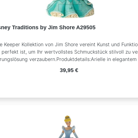
isney Traditions by Jim Shore A29505
e Keeper Kollektion von Jim Shore vereint Kunst und Funktio
e perfekt ist, um Ihr wertvollstes Schmuckstück stilvoll zu 
ungslösung verzaubern.Produktdetails:Arielle in elegantem
tigte Details im typischen Jim Shore-StilIdeal für Disney
Regulärer Preis:
39,95 €
e die perfekte Mischung aus Dekoration und praktischer A