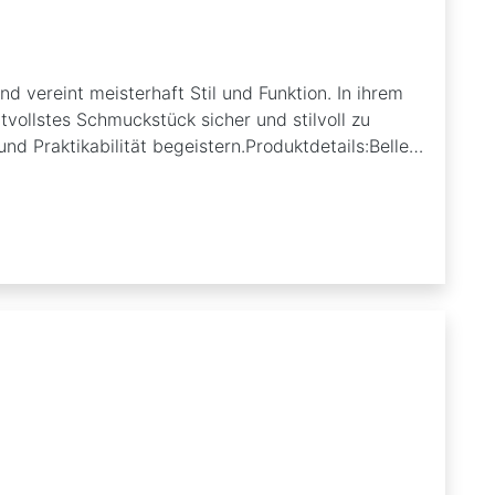
d vereint meisterhaft Stil und Funktion. In ihrem
tvollstes Schmuckstück sicher und stilvoll zu
d Praktikabilität begeistern.Produktdetails:Belle
tigte Details im unverwechselbaren Jim Shore-
 auch eine funktionale Schmuckaufbewahrung, die