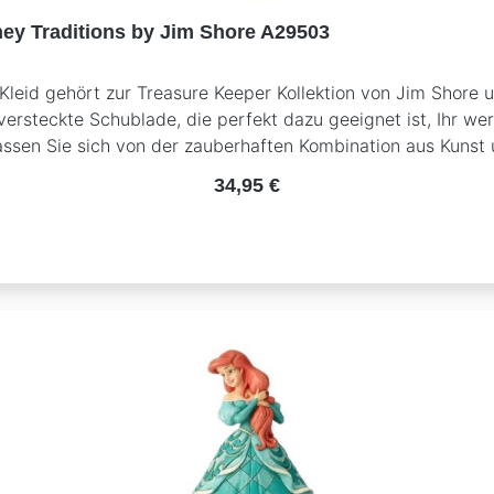
ney Traditions by Jim Shore A29503
Kleid gehört zur Treasure Keeper Kollektion von Jim Shore un
ersteckte Schublade, die perfekt dazu geeignet ist, Ihr wer
ssen Sie sich von der zauberhaften Kombination aus Kunst un
eil der Treasure Keeper Kollektion von Jim ShoreHandgefer
Regulärer Preis:
34,95 €
Diese Figur ist nicht nur eine wahre Augenweide, sondern