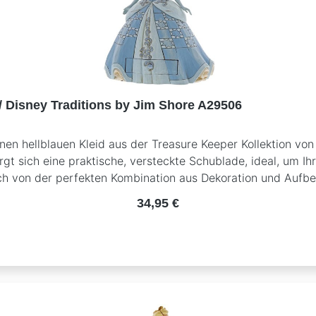
/ Disney Traditions by Jim Shore A29506
en hellblauen Kleid aus der Treasure Keeper Kollektion vo
gt sich eine praktische, versteckte Schublade, ideal, um Ih
ich von der perfekten Kombination aus Dekoration und Aufbe
eil der Treasure Keeper Kollektion von Jim ShoreHandgefert
Regulärer Preis:
34,95 €
ügen Sie Ihrer Sammlung nicht nur einen Blickfang hinzu, s