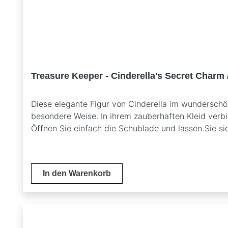
Treasure Keeper - Cinderella's Secret Charm 
Diese elegante Figur von Cinderella im wunderschön
besondere Weise. In ihrem zauberhaften Kleid verbir
Öffnen Sie einfach die Schublade und lassen Sie s
hellblauen Kleid mit versteckter SchmuckschubladeT
StilIdeal für Disney-Sammler und SchmuckliebhaberF
Schmuckstücke zu verwahren.
In den Warenkorb