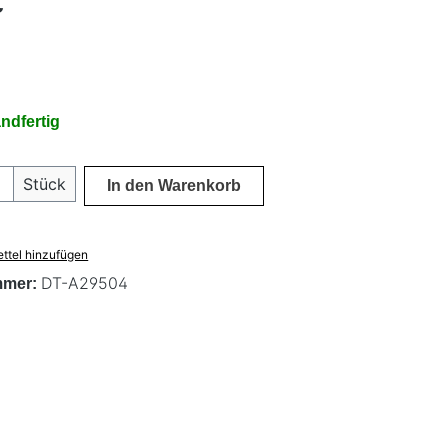
€
ndfertig
 Anzahl: Gib den gewünschten Wert ein 
Stück
In den Warenkorb
ttel hinzufügen
DT-A29504
mmer: