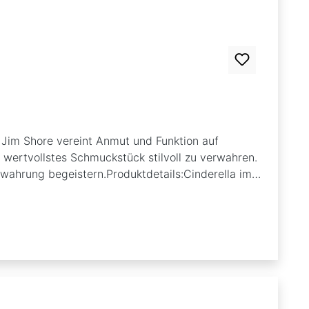
n Jim Shore vereint Anmut und Funktion auf
r wertvollstes Schmuckstück stilvoll zu verwahren.
wahrung begeistern.Produktdetails:Cinderella im
igte Details im charakteristischen Jim Shore-
ondern auch eine funktionale Möglichkeit, Ihre