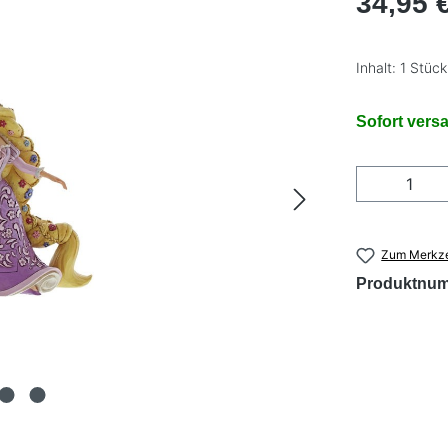
34,95 
Inhalt:
1 Stück
Sofort versa
Produkt
Zum Merkze
Produktnu