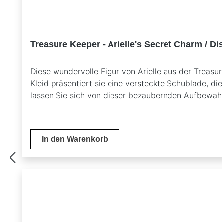
Treasure Keeper - Arielle's Secret Charm / D
Diese wundervolle Figur von Arielle aus der Treasur
Kleid präsentiert sie eine versteckte Schublade, di
lassen Sie sich von dieser bezaubernden Aufbewahr
Treasure Keeper Kollektion von Jim ShoreHandgefer
Sammlung etwas Besonderes hinzu und genießen Si
In den Warenkorb