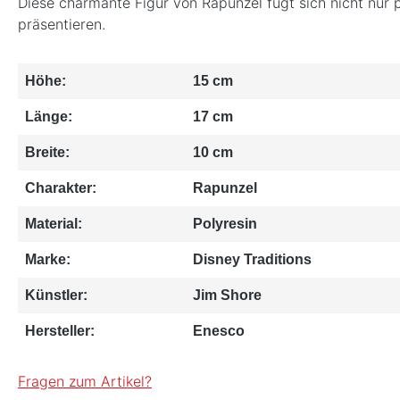
Diese charmante Figur von Rapunzel fügt sich nicht nur 
präsentieren.
Höhe:
15 cm
Länge:
17 cm
Breite:
10 cm
Charakter:
Rapunzel
Material:
Polyresin
Marke:
Disney Traditions
Künstler:
Jim Shore
Hersteller:
Enesco
Fragen zum Artikel?