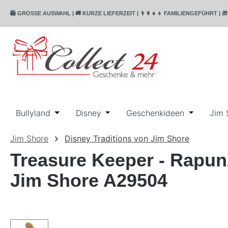
m Hauptinhalt springen
Zur Suche springen
Zur Hauptnavigation springen
🛍️ GROSSE AUSWAHL | 🚚 KURZE LIEFERZEIT | 👨‍👩‍👧‍👦 FAMILIENGEFÜHR
Bullyland
Öffne oder Schließe das Dropdown der Katego
Disney
Öffne oder Schließe das Dropdo
Geschenkideen
Öffne ode
Jim 
Jim Shore
Disney Traditions von Jim Shore
Treasure Keeper - Rapunz
Jim Shore A29504
Bildergalerie überspringen