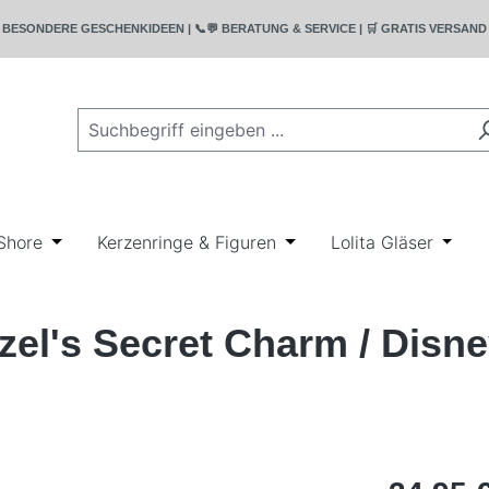
T | 🎁 BESONDERE GESCHENKIDEEN | 📞💬 BERATUNG & SERVICE | 🛒 GRATIS VERSA
rie Bullyland
wn der Kategorie Disney
r Schließe das Dropdown der Kategorie Geschenkideen
Shore
Öffne oder Schließe das Dropdown der Kategorie Ji
Kerzenringe & Figuren
Öffne oder Schließe das
Lolita Gläser
Öffne
el's Secret Charm / Disne
Regulärer Pr