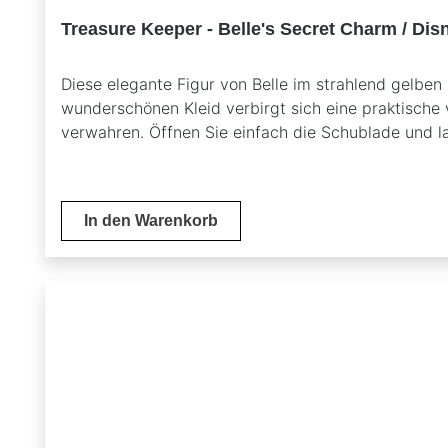
Treasure Keeper - Belle's Secret Charm / Dis
Diese elegante Figur von Belle im strahlend gelben 
wunderschönen Kleid verbirgt sich eine praktische v
verwahren. Öffnen Sie einfach die Schublade und la
im gelben Kleid mit versteckter SchmuckschubladeT
StilIdeal für Disney-Sammler und Schmuckliebhaber
Ihre Sammlung perfekt ergänzt.
In den Warenkorb