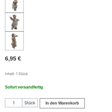
Regulärer Preis:
6,95 €
Inhalt:
1 Stück
Sofort versandfertig
Produkt Anzahl: Gib den gewünschten Wer
Stück
In den Warenkorb