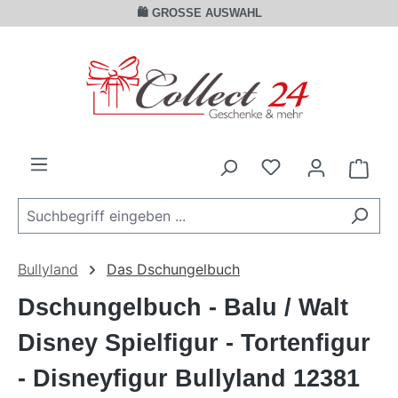
🛍️ GROSSE AUSWAHL
Zum Hauptinhalt springen
Ware
Bullyland
Das Dschungelbuch
Dschungelbuch - Balu / Walt
Disney Spielfigur - Tortenfigur
- Disneyfigur Bullyland 12381