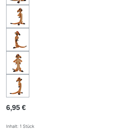
Regulärer Preis:
6,95 €
Inhalt:
1 Stück