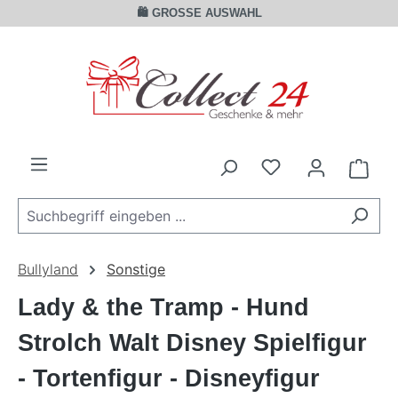
🛍️ GROSSE AUSWAHL
Zum Hauptinhalt springen
Ware
Bullyland
Sonstige
Lady & the Tramp - Hund
Strolch Walt Disney Spielfigur
- Tortenfigur - Disneyfigur