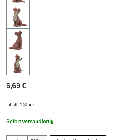
Regulärer Preis:
6,69 €
Inhalt:
1 Stück
Sofort versandfertig
Produkt Anzahl: Gib den gewünschten Wer