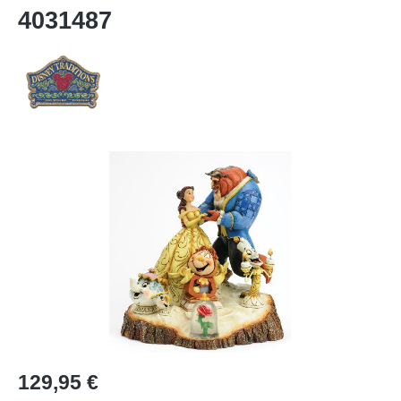
4031487
Bildergalerie überspringen
Regulärer Preis:
129,95 €