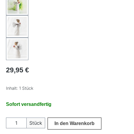
Regulärer Preis:
29,95 €
Inhalt:
1 Stück
Sofort versandfertig
Produkt Anzahl: Gib den gewünschten Wer
Stück
In den Warenkorb