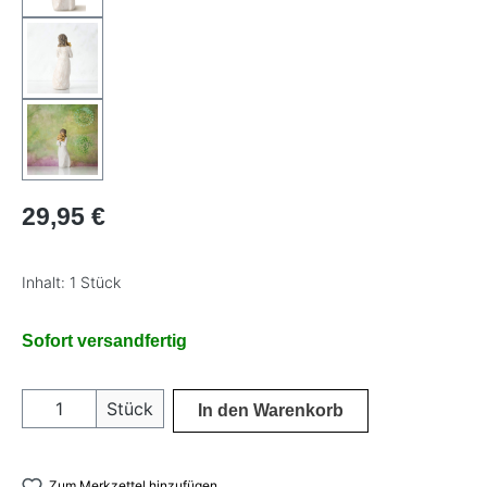
Regulärer Preis:
29,95 €
Inhalt:
1 Stück
Sofort versandfertig
Produkt Anzahl: Gib den gewünschten Wer
Stück
In den Warenkorb
Zum Merkzettel hinzufügen