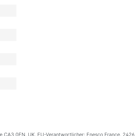
rlisle CA3 0EN, UK, EU-Verantwortlicher: Enesco France, 24