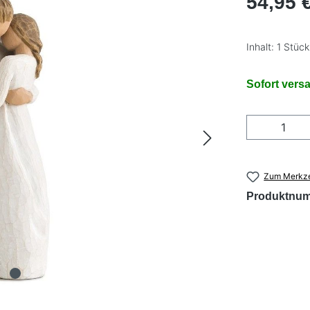
54,95 
Inhalt:
1 Stück
Sofort versa
Produkt
Zum Merkze
Produktnu