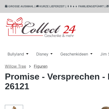
m Hauptinhalt springen
Zur Suche springen
Zur Hauptnavigation springen
🛍️ GROSSE AUSWAHL | 🚚 KURZE LIEFERZEIT | 👨‍👩‍👧‍👦 FAMILIENGEFÜHR
Bullyland
Öffne oder Schließe das Dropdown der Katego
Disney
Öffne oder Schließe das Dropdo
Geschenkideen
Öffne ode
Jim 
Willow Tree
Figuren
Promise - Versprechen - 
26121
Bildergalerie überspringen