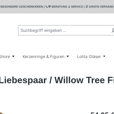
T | 🎁 BESONDERE GESCHENKIDEEN | 📞💬 BERATUNG & SERVICE | 🛒 GRATIS VERSA
rie Bullyland
wn der Kategorie Disney
r Schließe das Dropdown der Kategorie Geschenkideen
Shore
Öffne oder Schließe das Dropdown der Kategorie Ji
Kerzenringe & Figuren
Öffne oder Schließe das
Lolita Gläser
Öffne
Liebespaar / Willow Tree 
Regulärer Pr