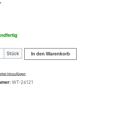
€
ndfertig
 Anzahl: Gib den gewünschten Wert ein 
Stück
In den Warenkorb
ttel hinzufügen
WT-26121
mmer: