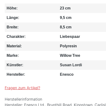
Höhe:
23 cm
Länge:
9,5 cm
Breite:
8,5 cm
Charakter:
Liebespaar
Material:
Polyresin
Marke:
Willow Tree
Künstler:
Susan Lordi
Hersteller:
Enesco
Fragen zum Artikel?
Herstellerinformation
Hersteller: Enesco Ltd., Brunthill Road, Kingstown, Ca