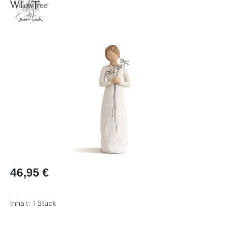
Bildergalerie überspringen
Regulärer Preis:
46,95 €
Inhalt:
1 Stück