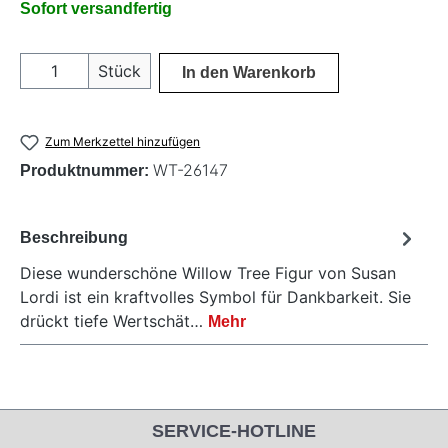
Sofort versandfertig
Produkt Anzahl: Gib den gewünschten Wer
Stück
In den Warenkorb
Zum Merkzettel hinzufügen
WT-26147
Produktnummer:
Beschreibung
Diese wunderschöne Willow Tree Figur von Susan
Lordi ist ein kraftvolles Symbol für Dankbarkeit. Sie
drückt tiefe Wertschät…
Mehr
SERVICE-HOTLINE